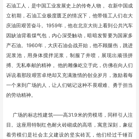
石油工人，是中国工业发展史上的传奇人物 。在新中国成
立初期，石油工业极度匮乏的情况下，他带领工人们在大
庆油田艰苦奋斗。1959年，他在北京大街上看到公共汽车
因缺油背着煤气包，内心深受触动，暗暗发誓要为国家多
产石油。1960年，大庆石油会战开始，他不顾腿伤，跳进
泥浆池，用身体搅拌泥浆，制服了井喷，展现出顽强拼
搏、无私奉献的精神 。他的雕像屹立于此，仿佛在向人们
诉说着那段艰苦卓绝却又充满激情的创业岁月，激励着每
一个来到广场的人，让人们铭记这种不畏艰难、勇于担当
的劳动精神。
广场的标志性建筑——高31.9米的劳模塔，同样引人注
目。这座用特制红色耐火砖砌成的高塔，寓意深刻，象征
着劳模们是社会主义建设的坚实砖瓦，他们经过千锤百