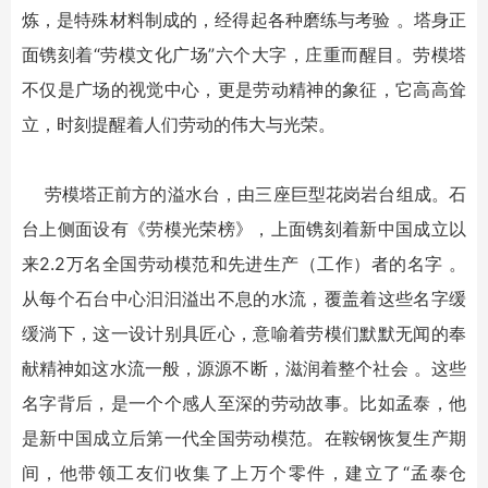
炼，是特殊材料制成的，经得起各种磨练与考验 。塔身正
面镌刻着“劳模文化广场”六个大字，庄重而醒目。劳模塔
不仅是广场的视觉中心，更是劳动精神的象征，它高高耸
立，时刻提醒着人们劳动的伟大与光荣。
劳模塔正前方的溢水台，由三座巨型花岗岩台组成。石
台上侧面设有《劳模光荣榜》，上面镌刻着新中国成立以
来2.2万名全国劳动模范和先进生产（工作）者的名字 。
从每个石台中心汩汩溢出不息的水流，覆盖着这些名字缓
缓淌下，这一设计别具匠心，意喻着劳模们默默无闻的奉
献精神如这水流一般，源源不断，滋润着整个社会 。这些
名字背后，是一个个感人至深的劳动故事。比如孟泰，他
是新中国成立后第一代全国劳动模范。在鞍钢恢复生产期
间，他带领工友们收集了上万个零件，建立了“孟泰仓