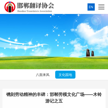
EN
八面来风
文化园地
镌刻劳动精神的丰碑：邯郸劳模文化广场——木铃
游记之五