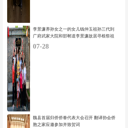
李景濂养孙女之一的女儿钱仲玉祖孙三代到
广府武家大院和邯郸道李景濂故居寻根祭祖
07-28
魏县首届归侨侨眷代表大会召开 翻译协会侨
胞之家应邀参加并致贺词