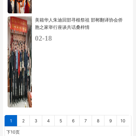
美籍华人朱迪回邯寻根祭祖 邯郸翻译协会侨
胞之家举行座谈共话桑梓情
02-18
1
2
3
4
5
6
7
8
9
10
下10页