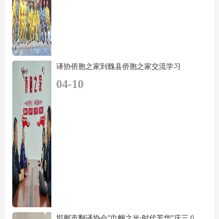
译协侨胞之家到魏县侨胞之家交流学习
04-10
邯郸市翻译协会“巾帼之光·时代芳华”庆三八