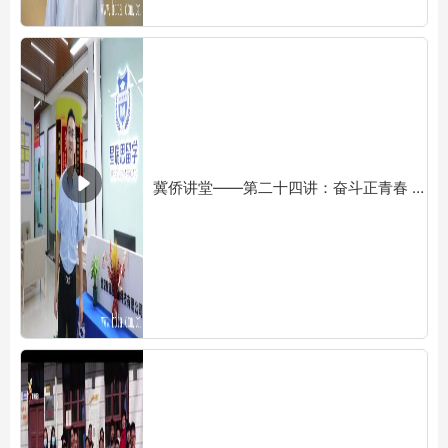
冀侨讲堂——第二十四讲：奋斗正青春 创业正当时 主讲人：李博