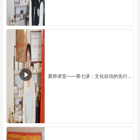
冀侨讲堂——第七讲：文化自信的先行者——林语堂 主讲人：韩晓燕