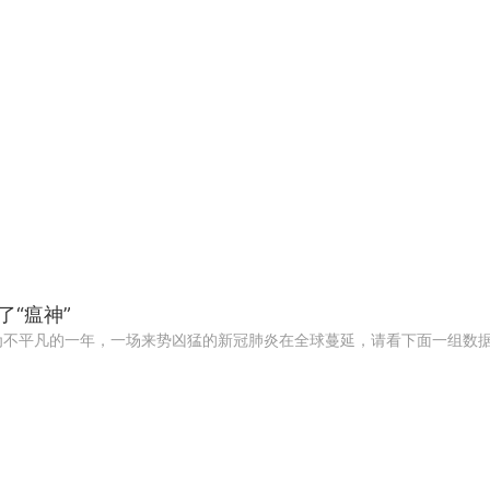
“瘟神”
为不平凡的一年，一场来势凶猛的新冠肺炎在全球蔓延，请看下面一组数据