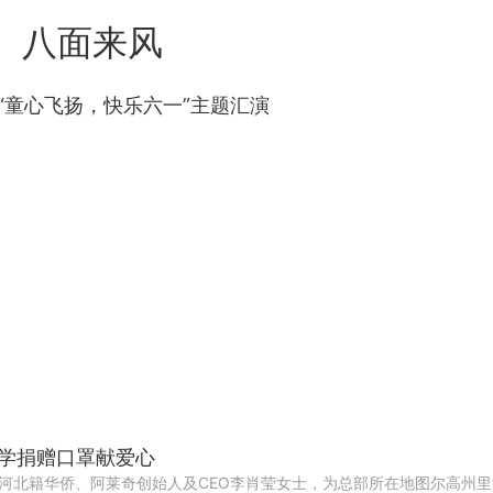
八面来风
“童心飞扬，快乐六一”主题汇演
学捐赠口罩献爱心
的河北籍华侨、阿莱奇创始人及CEO李肖莹女士，为总部所在地图尔高州