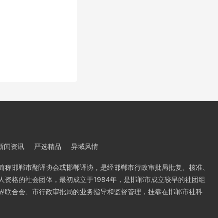
新闻资讯
严选精品
异域风情
简称邯郸市翻译协会或邯郸译协，是经邯郸市行政审批局批复、核准、
人资格的社会团体，最初成立于1984年，是邯郸市成立较早的社团组
界联合会、市行政审批局的业务指导和监督管理，挂靠在邯郸市社科