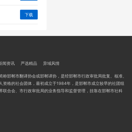
下载
新闻资讯
严选精品
异域风情
简称邯郸市翻译协会或邯郸译协，是经邯郸市行政审批局批复、核准、
人资格的社会团体，最初成立于1984年，是邯郸市成立较早的社团组
界联合会、市行政审批局的业务指导和监督管理，挂靠在邯郸市社科